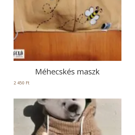
Méhecskés maszk
2 450
Ft