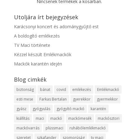
Nincsenek termékek a kosárban.
Utoljára írt bejegyzések
Karácsonyi koncert és adománygyűjtő est
A boldogító emlékezés
TV Maci története
Kézzel készült Emlékmackók
Mackók karantén idején
Blog cimkék
biztonság
bánat
covid
emlékezés
Emlékmackó
esti mese
Farkas Bertalan
gyerekkor
gyermekkor
gyász
gyógyulás
gyógyító mackó
karantén
kiállítás
maci
mackó
mackómesék
mackósztori
mackóvarrás
plüssmaci
ruhábólemlékmackó
szeretet
szkafander
szomorúság
tv maci