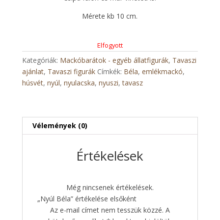
Mérete kb 10 cm.
Elfogyott
Kategóriák:
Mackóbarátok - egyéb állatfigurák
,
Tavaszi
ajánlat
,
Tavaszi figurák
Címkék:
Béla
,
emlékmackó
,
húsvét
,
nyúl
,
nyulacska
,
nyuszi
,
tavasz
Vélemények (0)
Értékelések
Még nincsenek értékelések.
„Nyúl Béla” értékelése elsőként
Az e-mail címet nem tesszük közzé.
A