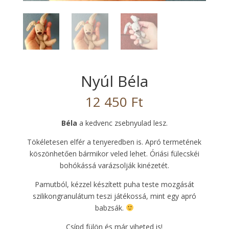
Nyúl Béla
12 450
Ft
Béla
a kedvenc zsebnyulad lesz.
Tökéletesen elfér a tenyeredben is. Apró termetének
köszönhetően bármikor veled lehet. Óriási fülecskéi
bohókássá varázsolják kinézetét.
Pamutból, kézzel készített puha teste mozgását
szilikongranulátum teszi játékossá, mint egy apró
babzsák.
Csípd fülön és már viheted is!