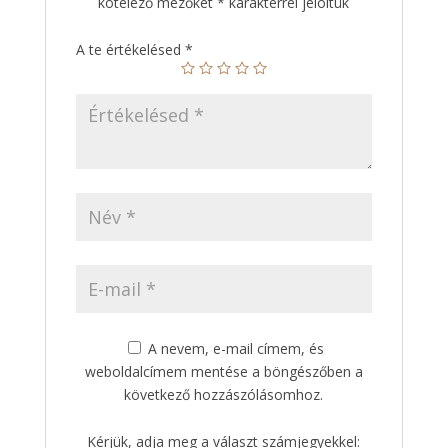
kötelező mezőket
*
karakterrel jelöltük
A te értékelésed
*
A nevem, e-mail címem, és
weboldalcímem mentése a böngészőben a
következő hozzászólásomhoz.
Kérjük, adja meg a választ számjegyekkel: