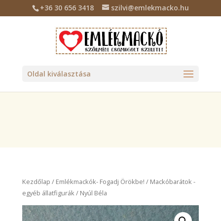
+36 30 656 3418
szilvi@emlekmacko.hu
Deprecated
: Required parameter $location follows optional
parameter $tax_class in
/home/emlekmac/public_html/wp-
content/plugins/billingo/includes/class-billingo.php
on line
885
Oldal kiválasztása
Kezdőlap
/
Emlékmackók- Fogadj Örökbe!
/
Mackóbarátok -
egyéb állatfigurák
/ Nyúl Béla