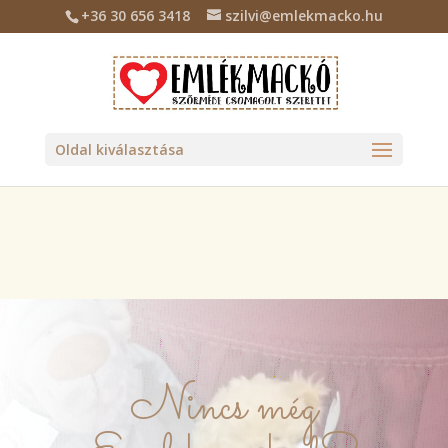
+36 30 656 3418
szilvi@emlekmacko.hu
Deprecated
: Required parameter $location follows optional
parameter $tax_class in
/home/emlekmac/public_html/wp-
content/plugins/billingo/includes/class-billingo.php
on line
885
Oldal kiválasztása
Nincs még