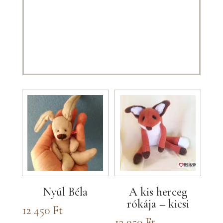
Nyúl Béla
A kis herceg
rókája – kicsi
12 450
Ft
12 950
Ft