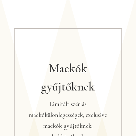
Mackók
gyűjtőknek
Limitált szériás
mackókülönlegességek, exclusive
mackók gyűjtőknek,