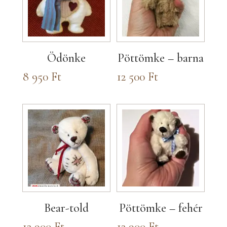
Ödönke
Pöttömke – barna
8 950
Ft
12 500
Ft
Bear-told
Pöttömke – fehér
12 900
Ft
12 900
Ft