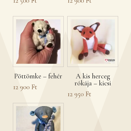
12 500
Ft
12 900
Ft
Pöttömke – fehér
A kis herceg
rókája – kicsi
12 900
Ft
12 950
Ft