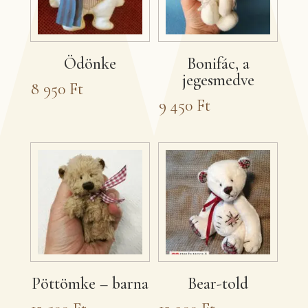
Ödönke
Bonifác, a
jegesmedve
8 950
Ft
9 450
Ft
Pöttömke – barna
Bear-told