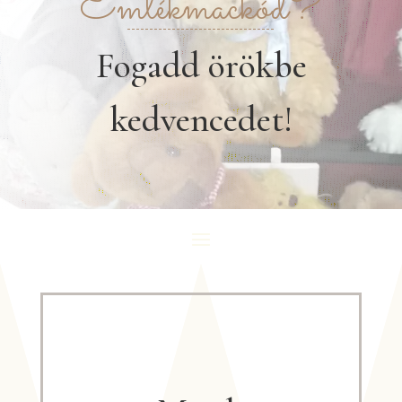
Emlékmackód?
Fogadd örökbe
kedvencedet!