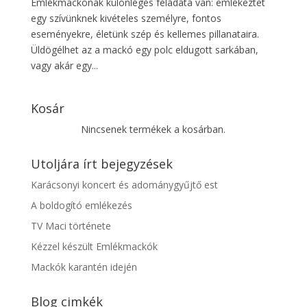
Emlékmackónak különleges feladata van: emlékeztet
egy szívünknek kivételes személyre, fontos
eseményekre, életünk szép és kellemes pillanataira.
Üldögélhet az a mackó egy polc eldugott sarkában,
vagy akár egy...
Kosár
Nincsenek termékek a kosárban.
Utoljára írt bejegyzések
Karácsonyi koncert és adománygyűjtő est
A boldogító emlékezés
TV Maci története
Kézzel készült Emlékmackók
Mackók karantén idején
Blog cimkék