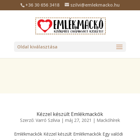
+36 30 656 3418
szilvi@emlekmacko.hu
Deprecated
: Required parameter $location follows optional
parameter $tax_class in
/home/emlekmac/public_html/wp-
content/plugins/billingo/includes/class-billingo.php
on line
885
Oldal kiválasztása
Kézzel készült Emlékmackók
Szerző:
Varró Szilvia
|
máj 27, 2021
|
Mackóhírek
Emlékmackók Kézzel készült Emlékmackók Egy valódi