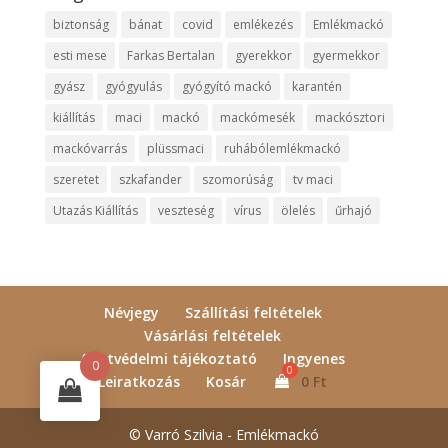
biztonság
bánat
covid
emlékezés
Emlékmackó
esti mese
Farkas Bertalan
gyerekkor
gyermekkor
gyász
gyógyulás
gyógyító mackó
karantén
kiállítás
maci
mackó
mackómesék
mackósztori
mackóvarrás
plüssmaci
ruhábólemlékmackó
szeretet
szkafander
szomorúság
tv maci
Utazás Kiállítás
veszteség
vírus
ölelés
űrhajó
Névjegy
Szállítási feltételek
Vásárlási feltételek
Adatvédelmi tájékoztató
Ingyenes
0
Leiratkozás
Kosár
0
Ft
© Varró Szilvia - Emlékmackó