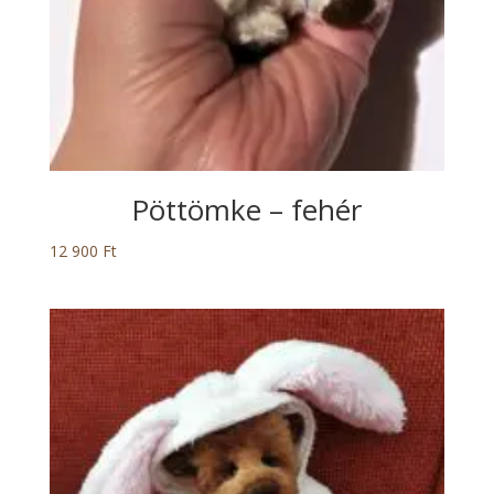
Pöttömke – fehér
12 900
Ft