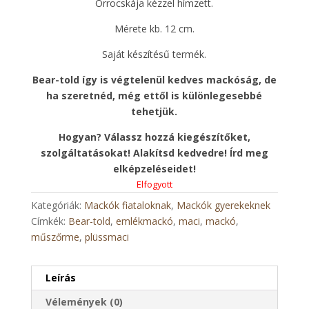
Orrocskája kézzel hímzett.
Mérete kb. 12 cm.
Saját készítésű termék.
Bear-told így is végtelenül kedves mackóság, de
ha szeretnéd, még ettől is különlegesebbé
tehetjük.
Hogyan? Válassz hozzá kiegészítőket,
szolgáltatásokat! Alakítsd kedvedre! Írd meg
elképzeléseidet!
Elfogyott
Kategóriák:
Mackók fiataloknak
,
Mackók gyerekeknek
Címkék:
Bear-told
,
emlékmackó
,
maci
,
mackó
,
műszőrme
,
plüssmaci
Leírás
Vélemények (0)