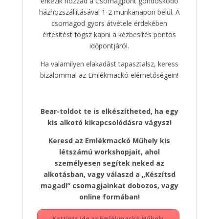
érkezik hozzád a Csomagpont gondoskodó
házhozszállításával 1-2 munkanapon belül. A
csomagod gyors átvétele érdekében
értesítést fogsz kapni a kézbesítés pontos
időpontjáról.
Ha valamilyen elakadást tapasztalsz, keress
bizalommal az Emlékmackó elérhetőségein!
Bear-toldot te is elkészítheted, ha egy
kis alkotó kikapcsolódásra vágysz!
Keresd az Emlékmackó Műhely kis
létszámú workshopjait, ahol
személyesen segítek neked az
alkotásban, vagy válaszd a „Készítsd
magad!” csomagjainkat dobozos, vagy
online formában!
Kattints ide az Emlékmackó Műhely