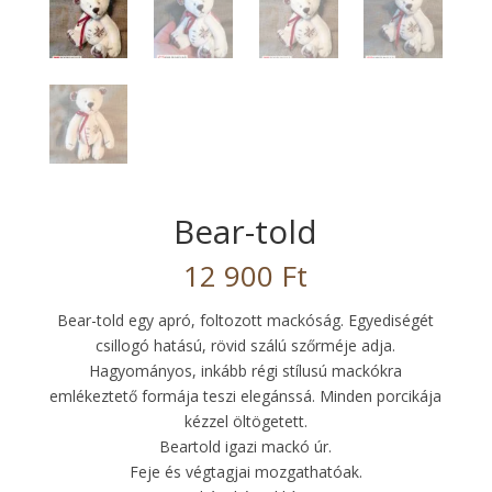
Bear-told
12 900
Ft
Bear-told egy apró, foltozott mackóság. Egyediségét
csillogó hatású, rövid szálú szőrméje adja.
Hagyományos, inkább régi stílusú mackókra
emlékeztető formája teszi elegánssá. Minden porcikája
kézzel öltögetett.
Beartold igazi mackó úr.
Feje és végtagjai mozgathatóak.