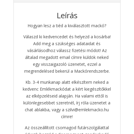
Leírás
Hogyan lesz a tiéd a kiválasztott mackó?
Válaszd ki kedvencedet és helyezd a kosárba!
Add meg a szükséges adataidat és
vásárlásodhoz válassz fizetési módot! Az
általad megadott email címre küldök neked
egy visszaigazoló üzenetet, ezzel a
megrendelésed bekerül a Mackórendszerbe.
Kb. 3-4 munkanap alatt elkészítem neked a
kedvenc Emlékmackódat a kért kiegészítőkkel
az elképzeléseid alapján. Ha valami ettől is
különlegesebbet szeretnél, írj róla üzenetet a
chat ablakba, vagy a szilvi@emlekmacko.hu
címre!
Az összeállított csomagod futárszolgálattal