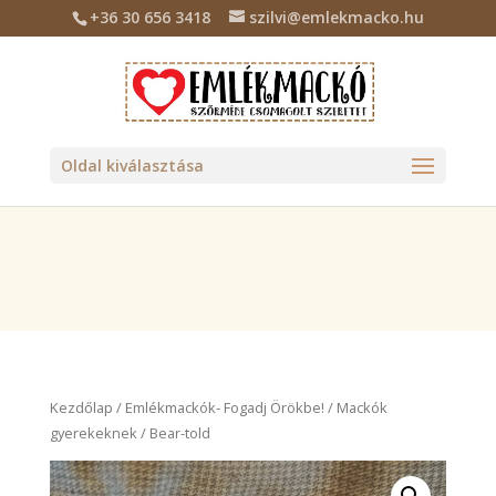
+36 30 656 3418
szilvi@emlekmacko.hu
Deprecated
: Required parameter $location follows optional
parameter $tax_class in
/home/emlekmac/public_html/wp-
content/plugins/billingo/includes/class-billingo.php
on line
885
Oldal kiválasztása
Kezdőlap
/
Emlékmackók- Fogadj Örökbe!
/
Mackók
gyerekeknek
/ Bear-told