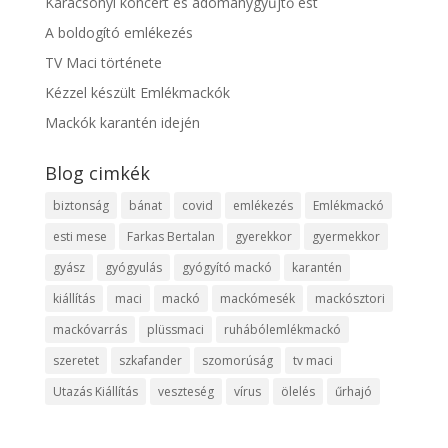
Karácsonyi koncert és adománygyűjtő est
A boldogító emlékezés
TV Maci története
Kézzel készült Emlékmackók
Mackók karantén idején
Blog cimkék
biztonság
bánat
covid
emlékezés
Emlékmackó
esti mese
Farkas Bertalan
gyerekkor
gyermekkor
gyász
gyógyulás
gyógyító mackó
karantén
kiállítás
maci
mackó
mackómesék
mackósztori
mackóvarrás
plüssmaci
ruhábólemlékmackó
szeretet
szkafander
szomorúság
tv maci
Utazás Kiállítás
veszteség
vírus
ölelés
űrhajó