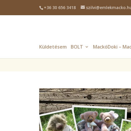
+36 30 656 3418
szilvi@emlekmacko.h
Deprecated
: Required parameter $location follows optional parame
Küldetésem
BOLT
MackóDoki – Mac