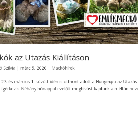
ók az Utazás Kiállításon
ó Szilvia
|
márc 5, 2020
|
Mackóhírek
27. és március 1. között idén is otthont adott a Hungexpo az Utazás
k ígérkezik. Néhány hónappal ezelőtt meghívást kaptunk a méltán nev