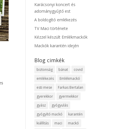
Karácsonyi koncert és
adománygyűjtő est
A boldogító emlékezés
TV Maci története
Kézzel készült Emlékmackók
Mackók karantén idején
Blog cimkék
biztonság
bánat
covid
emlékezés
Emlékmackó
es
esti mese
Farkas Bertalan
gyerekkor
gyermekkor
gyász
gyógyulás
gyógyító mackó
karantén
kiállítás
maci
mackó