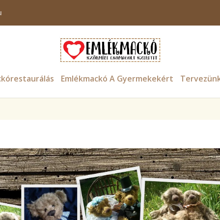
u
ter $tax_class in
/home/emlekmac/public_html/wp-content/plugin
kórestaurálás
Emlékmackó A Gyermekekért
Tervezün