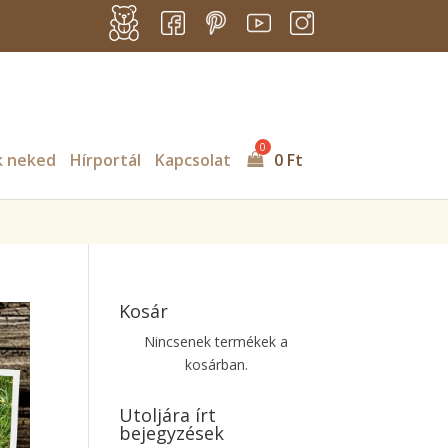
s/billingo/includes/class-billingo.php
on line
885
k neked
Hírportál
Kapcsolat
0
Ft
Kosár
Nincsenek termékek a
kosárban.
Utoljára írt
bejegyzések