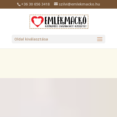
+36 30 656 3418
szilvi@emlekmacko.hu
Deprecated
: Required parameter $location follows optional
parameter $tax_class in
/home/emlekmac/public_html/wp-
content/plugins/billingo/includes/class-billingo.php
on line
885
Oldal kiválasztása