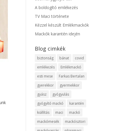
A boldogító emlékezés
TV Maci története
Kézzel készült Emlékmackók
Mackók karantén idején
Blog cimkék
biztonság
bánat
covid
emlékezés
Emlékmackó
esti mese
Farkas Bertalan
gyerekkor
gyermekkor
gyász
gyógyulás
unk
gyógyító mackó
karantén
kiállítás
maci
mackó
mackómesék
mackósztori
mackóvarrás
plüssmaci