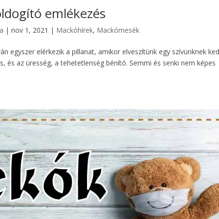
ldogító emlékezés
ia
|
nov 1, 2021
|
Mackóhírek
,
Mackómesék
 egyszer elérkezik a pillanat, amikor elveszítünk egy szívünknek ke
as, és az üresség, a tehetetlenség bénító. Semmi és senki nem képes