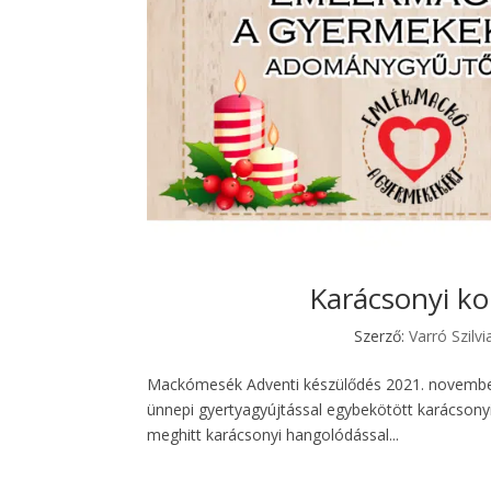
Karácsonyi ko
Szerző:
Varró Szilvi
Mackómesék Adventi készülődés 2021. november 
ünnepi gyertyagyújtással egybekötött karácsonyi 
meghitt karácsonyi hangolódással...