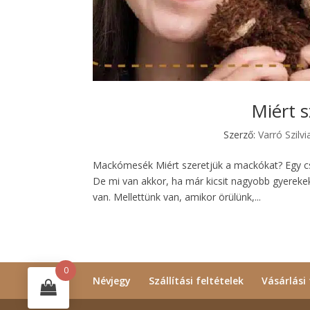
Miért 
Szerző:
Varró Szilvi
Mackómesék Miért szeretjük a mackókat? Egy 
De mi van akkor, ha már kicsit nagyobb gyereke
van. Mellettünk van, amikor örülünk,...
0
Névjegy
Szállítási feltételek
Vásárlási 