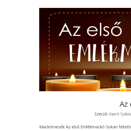
Az
Szerző:
Varró Szilvi
Mackómesék Az első Emlékmackó Sokan feltették