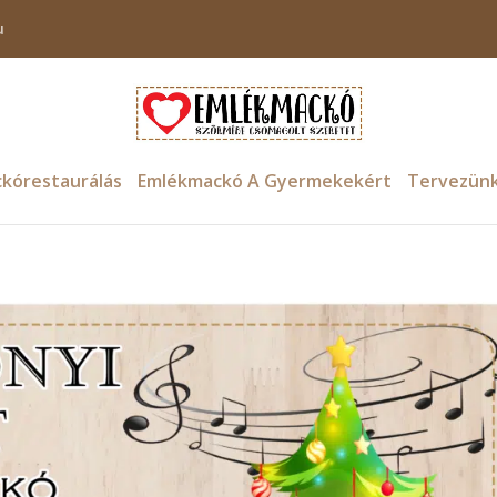
u
kórestaurálás
Emlékmackó A Gyermekekért
Tervezün