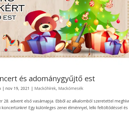
ncert és adománygyűjtő est
a
|
nov 19, 2021
|
Mackóhírek
,
Mackómesék
28. advent első vasárnapja. Ebből az alkalomból szeretettel meghív
koncertünkre! Egy különleges zenei élménnyel, lelki feltöltődéssel és