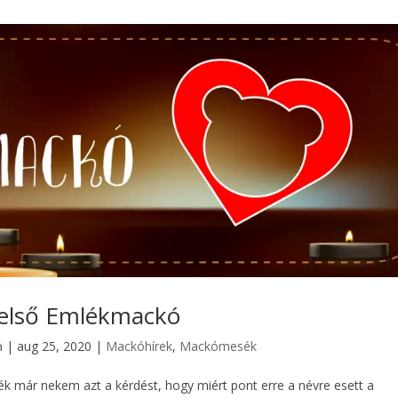
 első Emlékmackó
a
|
aug 25, 2020
|
Mackóhírek
,
Mackómesék
 már nekem azt a kérdést, hogy miért pont erre a névre esett a