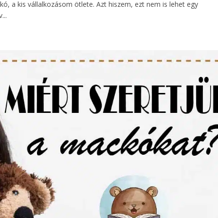
, a kis vállalkozásom ötlete. Azt hiszem, ezt nem is lehet egy
...