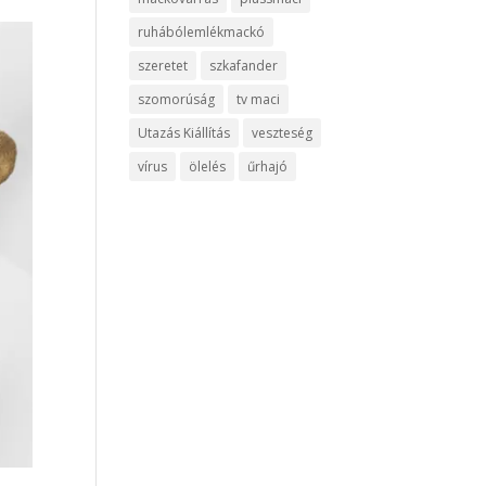
ruhábólemlékmackó
szeretet
szkafander
szomorúság
tv maci
Utazás Kiállítás
veszteség
vírus
ölelés
űrhajó