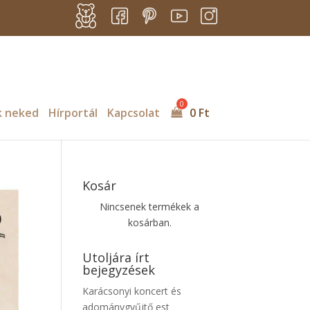
k neked
Hírportál
Kapcsolat
0
Ft
Kosár
Nincsenek termékek a
kosárban.
Utoljára írt
bejegyzések
Karácsonyi koncert és
adománygyűjtő est