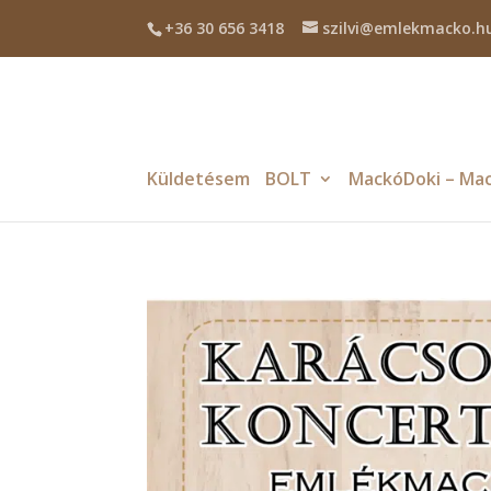
+36 30 656 3418
szilvi@emlekmacko.h
Küldetésem
BOLT
MackóDoki – Mac