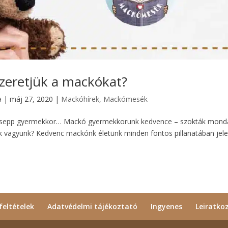
szeretjük a mackókat?
a
|
máj 27, 2020
|
Mackóhírek
,
Mackómesék
csepp gyermekkor… Mackó gyermekkorunk kedvence – szokták monda
k vagyunk? Kedvenc mackónk életünk minden fontos pillanatában jel
feltételek
Adatvédelmi tájékoztató
Ingyenes
Leiratko