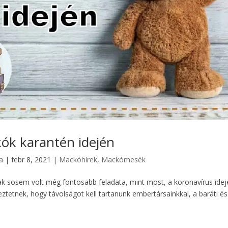
ók karantén idején
ia
|
febr 8, 2021
|
Mackóhírek
,
Mackómesék
sosem volt még fontosabb feladata, mint most, a koronavírus ide
ztetnek, hogy távolságot kell tartanunk embertársainkkal, a baráti és