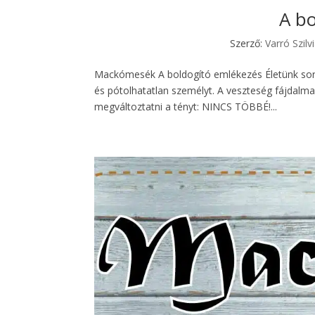
A bo
Szerző:
Varró Szilv
Mackómesék A boldogító emlékezés Életünk során
és pótolhatatlan személyt. A veszteség fájdalm
megváltoztatni a tényt: NINCS TÖBBÉ!...