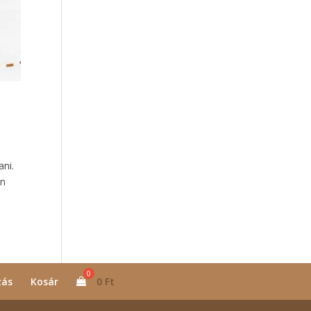
ni.
en
zás
Kosár
0
Ft