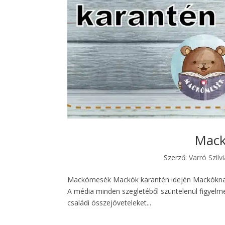
Mack
Szerző:
Varró Szilv
Mackómesék Mackók karantén idején Mackóknak 
A média minden szegletéből szüntelenül figyelme
családi összejöveteleket...