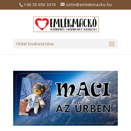
+36 30 656 3418
szilvi@emlekmacko.hu
Oldal kiválasztása