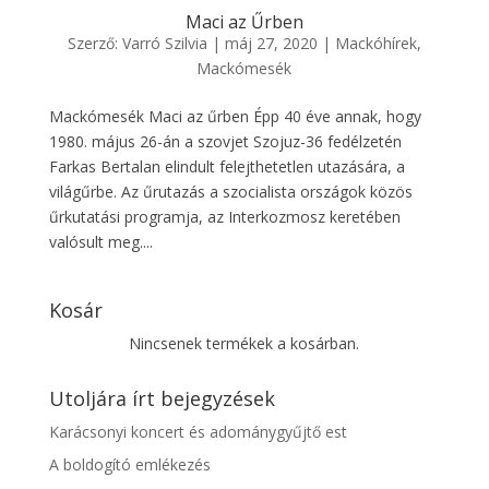
Maci az Űrben
Szerző:
Varró Szilvia
|
máj 27, 2020
|
Mackóhírek
,
Mackómesék
Mackómesék Maci az űrben Épp 40 éve annak, hogy
1980. május 26-án a szovjet Szojuz-36 fedélzetén
Farkas Bertalan elindult felejthetetlen utazására, a
világűrbe. Az űrutazás a szocialista országok közös
űrkutatási programja, az Interkozmosz keretében
valósult meg....
Kosár
Nincsenek termékek a kosárban.
Utoljára írt bejegyzések
Karácsonyi koncert és adománygyűjtő est
A boldogító emlékezés