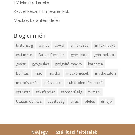
TV Maci története
Kézzel készült Emlékmackók
Mackók karantén idején
Blog cimkék
biztonság
bánat
covid
emlékezés
Emlékmackó
esti mese
Farkas Bertalan
gyerekkor
gyermekkor
gyász
gyógyulás
gyógyító mackó
karantén
kiállítás
maci
mackó
mackómesék
mackósztori
mackóvarrás
plüssmaci
ruhábólemlékmackó
szeretet
szkafander
szomorúság
tv maci
Utazás Kiállítás
veszteség
vírus
ölelés
űrhajó
Névjegy
Szállítási feltételek