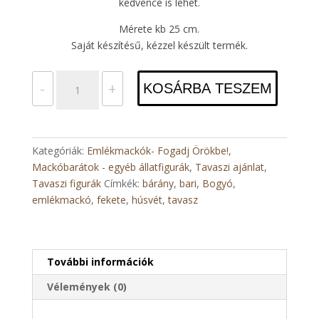
kedvence is lehet.
Mérete kb 25 cm.
Saját készítésű, kézzel készült termék.
Bogyó,
-
+
KOSÁRBA TESZEM
a
fekete
bárány
mennyiség
Kategóriák:
Emlékmackók- Fogadj Örökbe!
,
Mackóbarátok - egyéb állatfigurák
,
Tavaszi ajánlat
,
Tavaszi figurák
Címkék:
bárány
,
bari
,
Bogyó
,
emlékmackó
,
fekete
,
húsvét
,
tavasz
További információk
Vélemények (0)