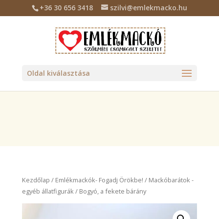
+36 30 656 3418
szilvi@emlekmacko.hu
Deprecated
: Required parameter $location follows optional
parameter $tax_class in
/home/emlekmac/public_html/wp-
content/plugins/billingo/includes/class-billingo.php
on line
885
Oldal kiválasztása
Kezdőlap
/
Emlékmackók- Fogadj Örökbe!
/
Mackóbarátok -
egyéb állatfigurák
/ Bogyó, a fekete bárány