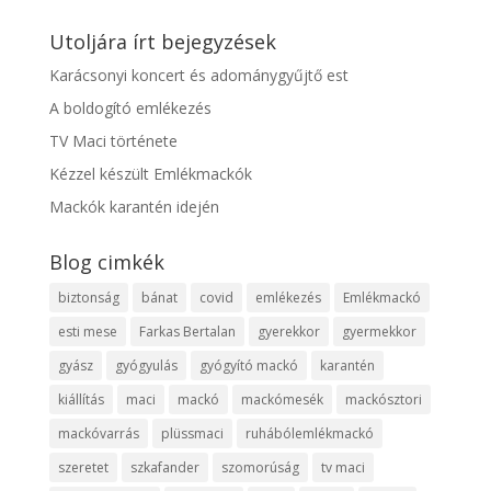
Utoljára írt bejegyzések
Karácsonyi koncert és adománygyűjtő est
A boldogító emlékezés
TV Maci története
Kézzel készült Emlékmackók
Mackók karantén idején
Blog cimkék
biztonság
bánat
covid
emlékezés
Emlékmackó
esti mese
Farkas Bertalan
gyerekkor
gyermekkor
gyász
gyógyulás
gyógyító mackó
karantén
kiállítás
maci
mackó
mackómesék
mackósztori
mackóvarrás
plüssmaci
ruhábólemlékmackó
szeretet
szkafander
szomorúság
tv maci