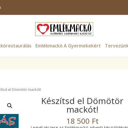
u
ter $tax_class in
/home/emlekmac/public_html/wp-content/plugin
kórestaurálás
Emlékmackó A Gyermekekért
Tervezün
zítsd el Dömötör mackót!
Készítsd el Dömötör
mackót!
18 500
Ft
Legyél részese az Emlékmackó adventi készülődésé