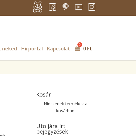
s/billingo/includes/class-billingo.php
on line
885
k neked
Hírportál
Kapcsolat
0
Ft
Kosár
Nincsenek termékek a
kosárban.
Utoljára írt
bejegyzések
nek,