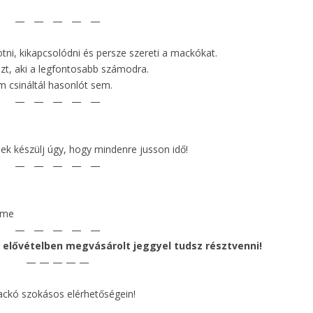
— — — — —
otni, kikapcsolódni és persze szereti a mackókat.
zt, aki a legfontosabb számodra.
 csináltál hasonlót sem.
— — — — —
lek készülj úgy, hogy mindenre jusson idő!
— — — — —
erme
— — — — —
elővételben megvásárolt jeggyel tudsz résztvenni!
— — — — —
ackó szokásos elérhetőségein!