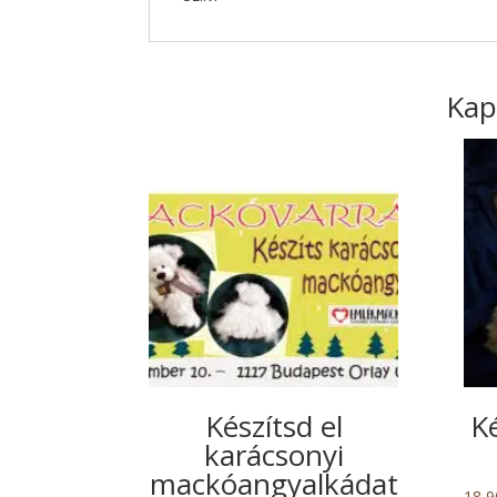
Kap
Készítsd el
K
karácsonyi
mackóangyalkádat
18 