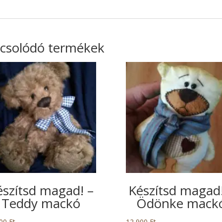
csolódó termékek
észítsd magad! –
Készítsd magad!
Teddy mackó
Ödönke mack
900
Ft
12 900
Ft