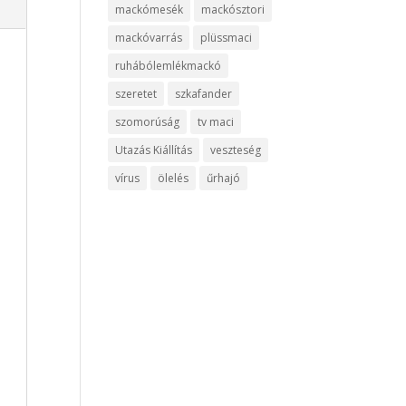
mackómesék
mackósztori
mackóvarrás
plüssmaci
ruhábólemlékmackó
szeretet
szkafander
szomorúság
tv maci
Utazás Kiállítás
veszteség
vírus
ölelés
űrhajó