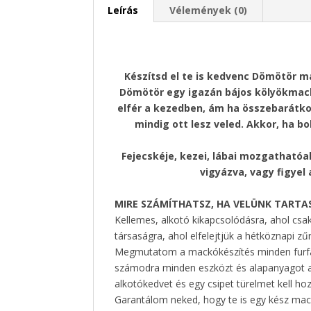
Leírás
Vélemények (0)
Készítsd el te is kedvenc Dömötör 
Dömötör egy igazán bájos kölyökmack
elfér a kezedben, ám ha összebarátkoz
mindig ott lesz veled. Akkor, ha b
Fejecskéje, kezei, lábai mozgathatóa
vigyázva, vagy figyel
MIRE SZÁMÍTHATSZ, HA VELÜNK TARTA
Kellemes, alkotó kikapcsolódásra, ahol csa
társaságra, ahol elfelejtjük a hétköznapi z
Megmutatom a mackókészítés minden furfang
számodra minden eszközt és alapanyagot a 
alkotókedvet és egy csipet türelmet kell h
Garantálom neked, hogy te is egy kész mac