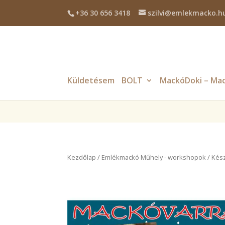
+36 30 656 3418
szilvi@emlekmacko.h
Deprecated
: Required parameter $location follows optional parame
Küldetésem
BOLT
MackóDoki – Mac
Kezdőlap
/
Emlékmackó Műhely - workshopok
/ Kés