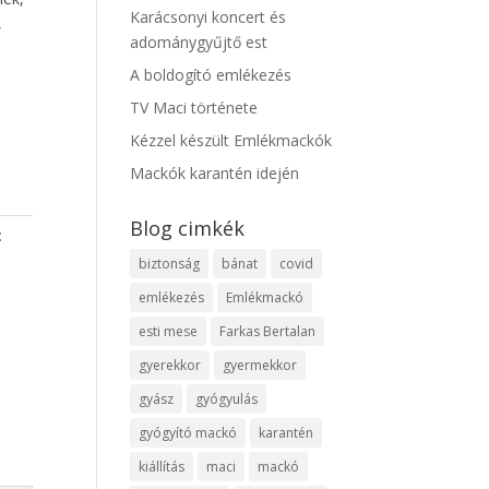
Karácsonyi koncert és
,
adománygyűjtő est
A boldogító emlékezés
TV Maci története
Kézzel készült Emlékmackók
Mackók karantén idején
Blog cimkék
:
biztonság
bánat
covid
emlékezés
Emlékmackó
esti mese
Farkas Bertalan
gyerekkor
gyermekkor
gyász
gyógyulás
gyógyító mackó
karantén
kiállítás
maci
mackó