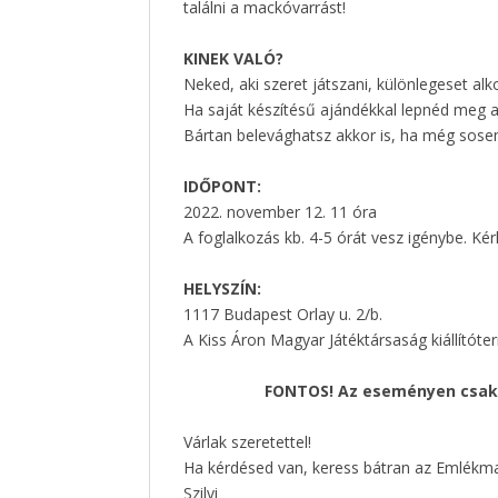
találni a mackóvarrást!
KINEK VALÓ?
Neked, aki szeret játszani, különlegeset alk
Ha saját készítésű ajándékkal lepnéd meg a
Bártan belevághatsz akkor is, ha még sosem
IDŐPONT:
2022. november 12. 11 óra
A foglalkozás kb. 4-5 órát vesz igénybe. Kér
HELYSZÍN:
1117 Budapest Orlay u. 2/b.
A Kiss Áron Magyar Játéktársaság kiállítót
FONTOS! Az eseményen csak 
Várlak szeretettel!
Ha kérdésed van, keress bátran az Emlékm
Szilvi