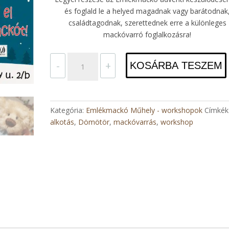
és foglald le a helyed magadnak vagy barátodnak
családtagodnak, szerettednek erre a különleges
mackóvarró foglalkozásra!
Készítsd
-
+
KOSÁRBA TESZEM
el
Dömötör
mackót!
mennyiség
Kategória:
Emlékmackó Műhely - workshopok
Címkék
alkotás
,
Dömötör
,
mackóvarrás
,
workshop