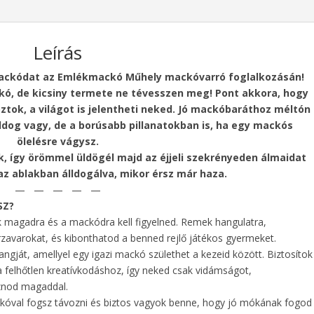
Leírás
mackódat az Emlékmackó Műhely mackóvarró foglalkozásán!
ó, de kicsiny termete ne tévesszen meg! Pont akkora, hogy
tok, a világot is jelentheti neked. Jó mackóbaráthoz méltón
oldog vagy, de a borúsabb pillanatokban is, ha egy mackós
ölelésre vágysz.
k, így örömmel üldögél majd az éjjeli szekrényeden álmaidat
 az ablakban álldogálva, mikor érsz már haza.
— — — — —
SZ?
k magadra és a mackódra kell figyelned. Remek hangulatra,
űrzavarokat, és kibonthatod a benned rejlő játékos gyermeket.
ját, amellyel egy igazi mackó születhet a kezeid között. Biztosítok
felhőtlen kreatívkodáshoz, így neked csak vidámságot,
oznod magaddal.
kóval fogsz távozni és biztos vagyok benne, hogy jó mókának fogod