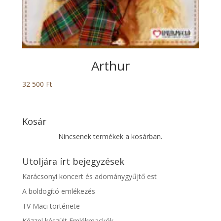
Arthur
32 500
Ft
Kosár
Nincsenek termékek a kosárban.
Utoljára írt bejegyzések
Karácsonyi koncert és adománygyűjtő est
A boldogító emlékezés
TV Maci története
Kézzel készült Emlékmackók