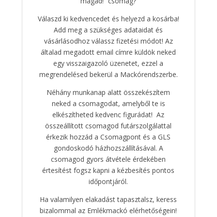
magad!” csomag?
Válaszd ki kedvencedet és helyezd a kosárba!
Add meg a szükséges adataidat és
vásárlásodhoz válassz fizetési módot! Az
általad megadott email címre küldök neked
egy visszaigazoló üzenetet, ezzel a
megrendelésed bekerül a Mackórendszerbe.
Néhány munkanap alatt összekészítem
neked a csomagodat, amelyből te is
elkészítheted kedvenc figurádat! Az
összeállított csomagod futárszolgálattal
érkezik hozzád a Csomagpont és a GLS
gondoskodó házhozszállításával. A
csomagod gyors átvétele érdekében
értesítést fogsz kapni a kézbesítés pontos
időpontjáról.
Ha valamilyen elakadást tapasztalsz, keress
bizalommal az Emlékmackó elérhetőségein!