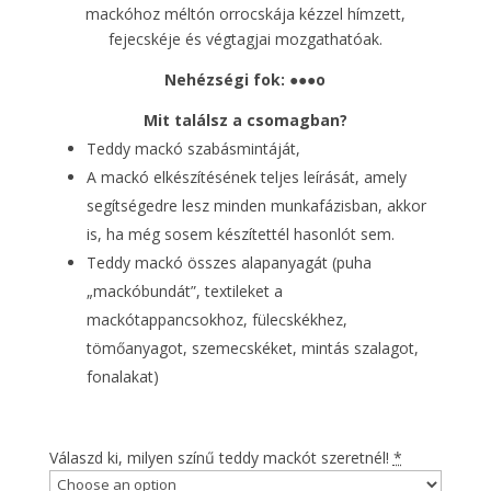
mackóhoz méltón orrocskája kézzel hímzett,
fejecskéje és végtagjai mozgathatóak.
Nehézségi fok:
●●●
o
Mit találsz a csomagban?
Teddy mackó szabásmintáját,
A mackó elkészítésének teljes leírását, amely
segítségedre lesz minden munkafázisban, akkor
is, ha még sosem készítettél hasonlót sem.
Teddy mackó összes alapanyagát (puha
„mackóbundát”, textileket a
mackótappancsokhoz, fülecskékhez,
tömőanyagot, szemecskéket, mintás szalagot,
fonalakat)
Válaszd ki, milyen színű teddy mackót szeretnél!
*