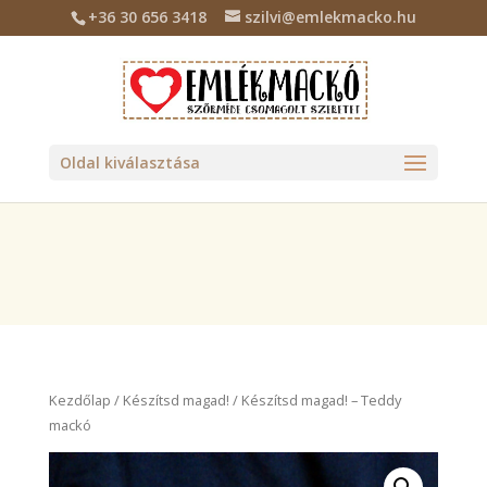
+36 30 656 3418
szilvi@emlekmacko.hu
Deprecated
: Required parameter $location follows optional
parameter $tax_class in
/home/emlekmac/public_html/wp-
content/plugins/billingo/includes/class-billingo.php
on line
885
Oldal kiválasztása
Kezdőlap
/
Készítsd magad!
/ Készítsd magad! – Teddy
mackó