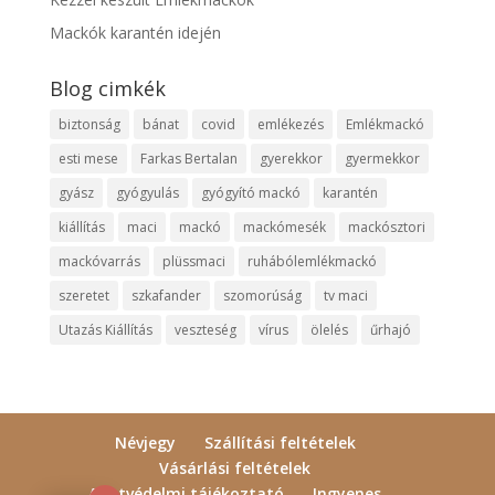
Mackók karantén idején
Blog cimkék
biztonság
bánat
covid
emlékezés
Emlékmackó
esti mese
Farkas Bertalan
gyerekkor
gyermekkor
gyász
gyógyulás
gyógyító mackó
karantén
kiállítás
maci
mackó
mackómesék
mackósztori
mackóvarrás
plüssmaci
ruhábólemlékmackó
szeretet
szkafander
szomorúság
tv maci
Utazás Kiállítás
veszteség
vírus
ölelés
űrhajó
Névjegy
Szállítási feltételek
Vásárlási feltételek
Adatvédelmi tájékoztató
Ingyenes