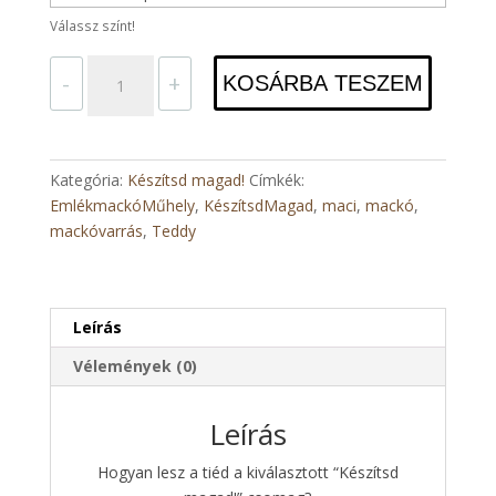
Válassz színt!
Készítsd
-
+
KOSÁRBA TESZEM
magad!
-
Teddy
mackó
Kategória:
Készítsd magad!
Címkék:
mennyiség
EmlékmackóMűhely
,
KészítsdMagad
,
maci
,
mackó
,
mackóvarrás
,
Teddy
Leírás
Vélemények (0)
Leírás
Hogyan lesz a tiéd a kiválasztott “Készítsd