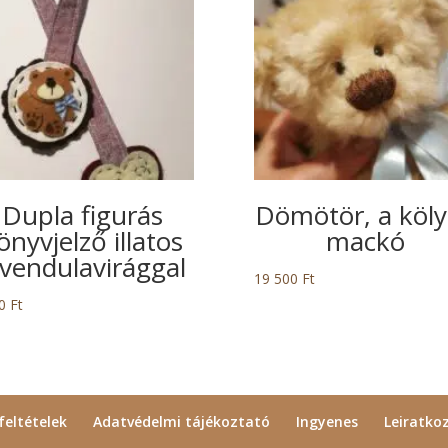
Dupla figurás
Dömötör, a köl
önyvjelző illatos
mackó
evendulavirággal
19 500
Ft
50
Ft
feltételek
Adatvédelmi tájékoztató
Ingyenes
Leiratko