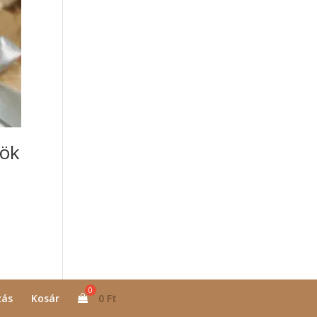
yök
zás
Kosár
0
Ft