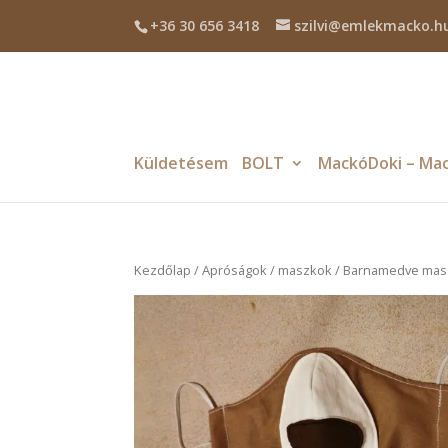
+36 30 656 3418
szilvi@emlekmacko.h
Küldetésem
BOLT
MackóDoki – Mac
Kezdőlap
/
Apróságok
/
maszkok
/ Barnamedve mas