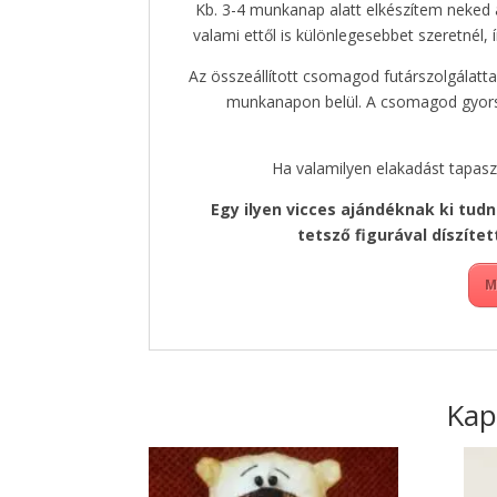
Kb. 3-4 munkanap alatt elkészítem neked
valami ettől is különlegesebbet szeretnél,
Az összeállított csomagod futárszolgálat
munkanapon belül. A csomagod gyors 
Ha valamilyen elakadást tapas
Egy ilyen vicces ajándéknak ki tudn
tetsző figurával díszíte
M
Kap