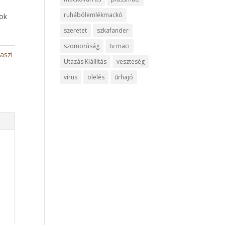
ruhábólemlékmackó
ok
szeretet
szkafander
szomorúság
tv maci
aszi
Utazás Kiállítás
veszteség
vírus
ölelés
űrhajó