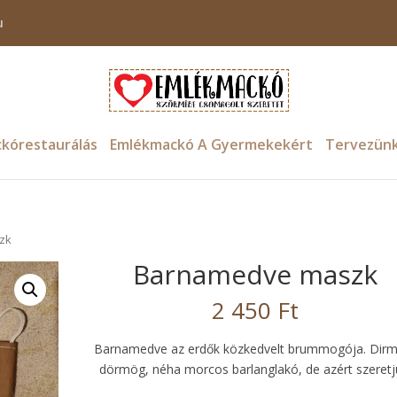
u
kórestaurálás
Emlékmackó A Gyermekekért
Tervezün
zk
Barnamedve maszk
2 450
Ft
Barnamedve az erdők közkedvelt brummogója. Dir
dörmög, néha morcos barlanglakó, de azért szeretj