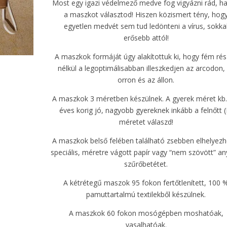
Most egy igazi védelmező medve fog vigyázni rád, ha
a maszkot választod! Hiszen közismert tény, hog
egyetlen medvét sem tud ledönteni a vírus, sokka
erősebb attól!
A maszkok formáját úgy alakítottuk ki, hogy fém ré
nélkül a legoptimálisabban illeszkedjen az arcodon,
orron és az állon.
A maszkok 3 méretben készülnek. A gyerek méret kb.
éves korig jó, nagyobb gyereknek inkább a felnőtt (
méretet válaszd!
A maszkok belső felében található zsebben elhelyezh
speciális, méretre vágott papír vagy “nem szövött” a
szűrőbetétet.
A kétrétegű maszok 95 fokon fertőtlenített, 100 
pamuttartalmú textilekből készülnek.
A maszkok 60 fokon mosógépben moshatóak,
vasalhatóak.