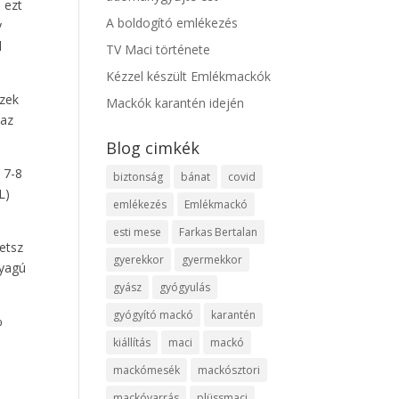
 ezt
A boldogító emlékezés
y
l
TV Maci története
Kézzel készült Emlékmackók
szek
Mackók karantén idején
 az
Blog cimkék
 7-8
biztonság
bánat
covid
L)
emlékezés
Emlékmackó
esti mese
Farkas Bertalan
etsz
gyerekkor
gyermekkor
nyagú
gyász
gyógyulás
gyógyító mackó
karantén
%
kiállítás
maci
mackó
mackómesék
mackósztori
mackóvarrás
plüssmaci