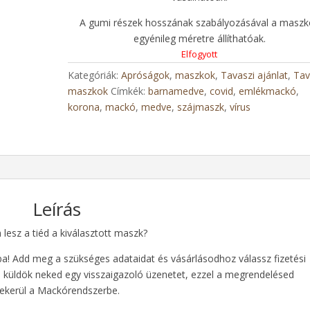
A gumi részek hosszának szabályozásával a maszk
egyénileg méretre állíthatóak.
Elfogyott
Kategóriák:
Apróságok
,
maszkok
,
Tavaszi ajánlat
,
Tav
maszkok
Címkék:
barnamedve
,
covid
,
emlékmackó
,
korona
,
mackó
,
medve
,
szájmaszk
,
vírus
Leírás
lesz a tiéd a kiválasztott maszk?
ba! Add meg a szükséges adataidat és vásárlásodhoz válassz fizetési
 küldök neked egy visszaigazoló üzenetet, ezzel a megrendelésed
ekerül a Mackórendszerbe.