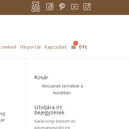
k neked
Hírportál
Kapcsolat
0
Ft
Kosár
Nincsenek termékek a
kosárban.
Utoljára írt
bejegyzések
meg-
ük!
Karácsonyi koncert és
adománygyűjtő est