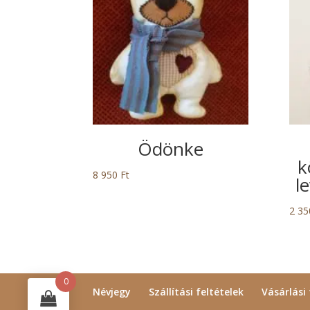
Ödönke
k
8 950
Ft
l
2 3
0
Névjegy
Szállítási feltételek
Vásárlási 