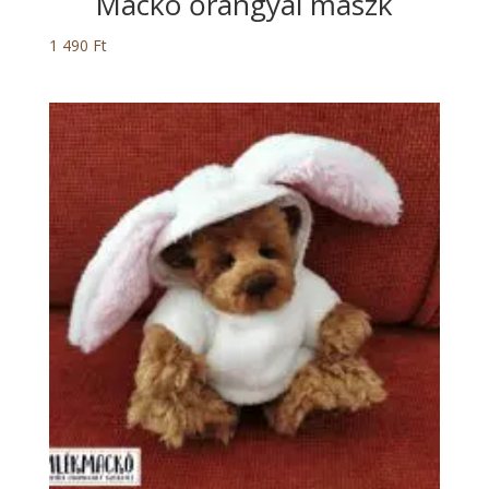
Mackó őrangyal maszk
1 490
Ft