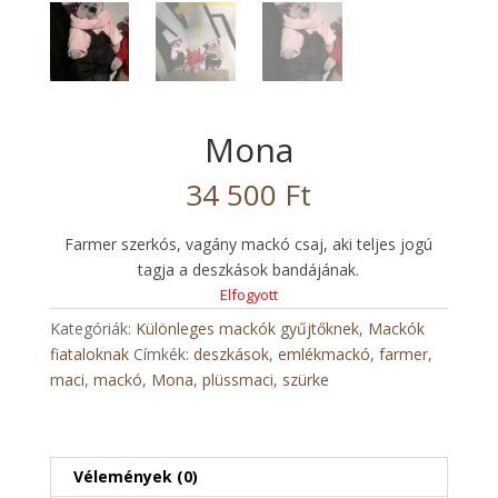
Mona
34 500
Ft
Farmer szerkós, vagány mackó csaj, aki teljes jogú
tagja a deszkások bandájának.
Elfogyott
Kategóriák:
Különleges mackók gyűjtőknek
,
Mackók
fiataloknak
Címkék:
deszkások
,
emlékmackó
,
farmer
,
maci
,
mackó
,
Mona
,
plüssmaci
,
szürke
Vélemények (0)