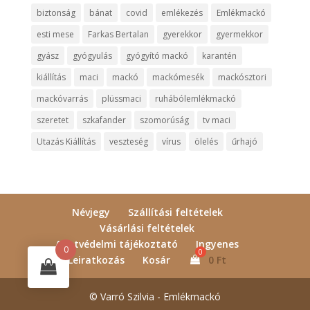
biztonság
bánat
covid
emlékezés
Emlékmackó
esti mese
Farkas Bertalan
gyerekkor
gyermekkor
gyász
gyógyulás
gyógyító mackó
karantén
kiállítás
maci
mackó
mackómesék
mackósztori
mackóvarrás
plüssmaci
ruhábólemlékmackó
szeretet
szkafander
szomorúság
tv maci
Utazás Kiállítás
veszteség
vírus
ölelés
űrhajó
Névjegy
Szállítási feltételek
Vásárlási feltételek
Adatvédelmi tájékoztató
Ingyenes
0
Leiratkozás
Kosár
0
Ft
© Varró Szilvia - Emlékmackó