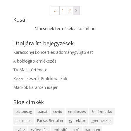
←
1
2
3
Kosár
Nincsenek termékek a kosárban.
Utoljára írt bejegyzések
Karácsonyi koncert és adománygyűjtő est
A boldogító emlékezés
TV Maci története
Kézzel készült Emlékmackók
Mackók karantén idején
Blog cimkék
biztonság
bánat
covid
emlékezés
Emlékmackó
esti mese
Farkas Bertalan
gyerekkor
gyermekkor
gyász
gyógyulás
gyógyító mackó
karantén