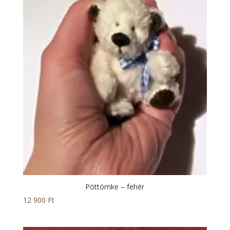
Pöttömke – fehér
12 900
Ft