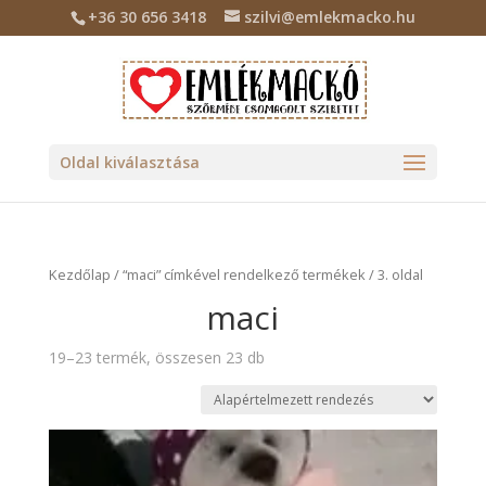
+36 30 656 3418
szilvi@emlekmacko.hu
Oldal kiválasztása
Kezdőlap
/
“maci” címkével rendelkező termékek
/ 3. oldal
maci
19–23 termék, összesen 23 db