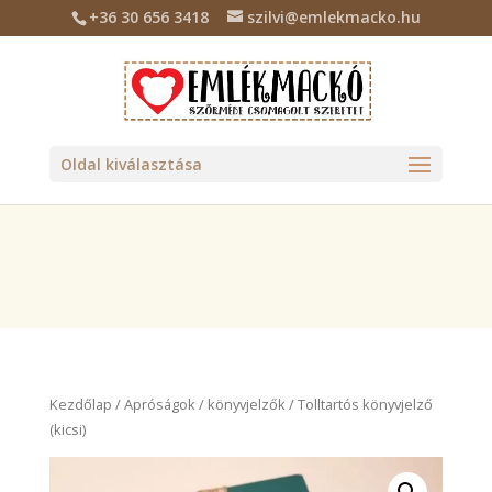
+36 30 656 3418
szilvi@emlekmacko.hu
Deprecated
: Required parameter $location follows optional
parameter $tax_class in
/home/emlekmac/public_html/wp-
content/plugins/billingo/includes/class-billingo.php
on line
885
Oldal kiválasztása
Kezdőlap
/
Apróságok
/
könyvjelzők
/ Tolltartós könyvjelző
(kicsi)