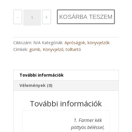
Tolltartós
-
+
KOSÁRBA TESZEM
könyvjelző
(kicsi)
mennyiség
Cikkszám:
N/A
Kategóriák:
Apróságok
,
könyvjelzők
Címkék:
gomb
,
Könyvjelző
,
tolltartó
További információk
Vélemények (0)
További információk
1. Farmer kék
pöttyös béléssel,