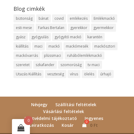
Blog cimkék
biztonság
bánat
covid
emlékezés
Emlékmackó
esti mese
Farkas Bertalan
gyerekkor
gyermekkor
gyász
gyógyulás
gyógyító mackó
karantén
kiállítás
maci
mackó
mackómesék
mackósztori
mackóvarrás
plüssmaci
ruhábólemlékmackó
szeretet
szkafander
szomorúság
tv maci
Utazás Kiállítás
veszteség
vírus
ölelés
űrhajó
Névjegy
Szállítási feltételek
Vásárlási feltételek
Adatvédelmi tájékoztató
Ingyenes
0
Leiratkozás
Kosár
0
Ft