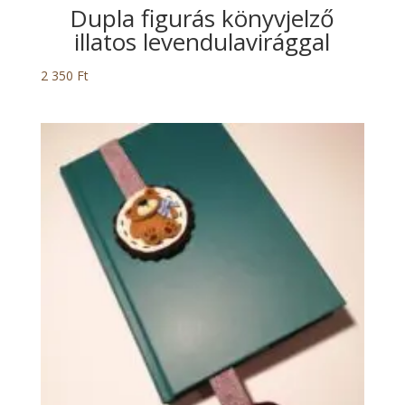
Dupla figurás könyvjelző
illatos levendulavirággal
2 350
Ft