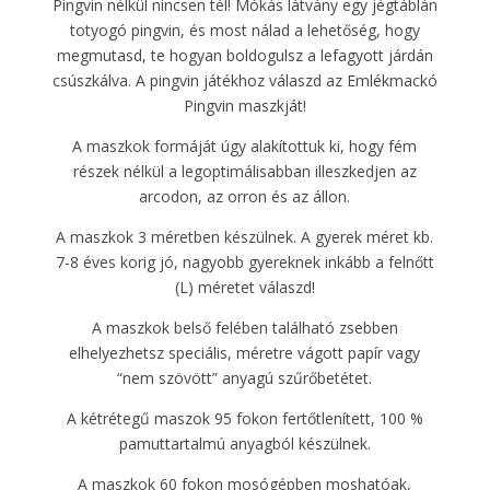
Pingvin nélkül nincsen tél! Mókás látvány egy jégtáblán
totyogó pingvin, és most nálad a lehetőség, hogy
megmutasd, te hogyan boldogulsz a lefagyott járdán
csúszkálva. A pingvin játékhoz válaszd az Emlékmackó
Pingvin maszkját!
A maszkok formáját úgy alakítottuk ki, hogy fém
részek nélkül a legoptimálisabban illeszkedjen az
arcodon, az orron és az állon.
A maszkok 3 méretben készülnek. A gyerek méret kb.
7-8 éves korig jó, nagyobb gyereknek inkább a felnőtt
(L) méretet válaszd!
A maszkok belső felében található zsebben
elhelyezhetsz speciális, méretre vágott papír vagy
“nem szövött” anyagú szűrőbetétet.
A kétrétegű maszok 95 fokon fertőtlenített, 100 %
pamuttartalmú anyagból készülnek.
A maszkok 60 fokon mosógépben moshatóak,