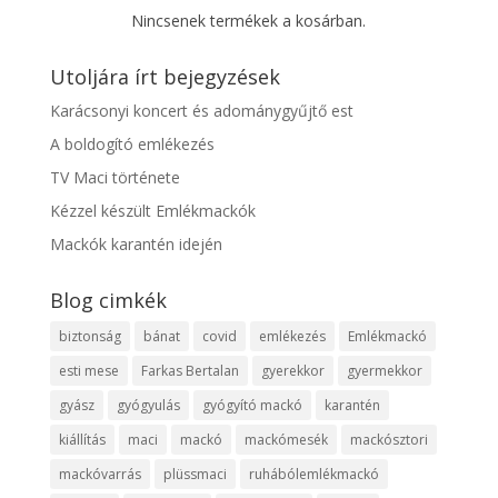
Nincsenek termékek a kosárban.
Utoljára írt bejegyzések
Karácsonyi koncert és adománygyűjtő est
A boldogító emlékezés
TV Maci története
Kézzel készült Emlékmackók
Mackók karantén idején
Blog cimkék
biztonság
bánat
covid
emlékezés
Emlékmackó
esti mese
Farkas Bertalan
gyerekkor
gyermekkor
gyász
gyógyulás
gyógyító mackó
karantén
kiállítás
maci
mackó
mackómesék
mackósztori
mackóvarrás
plüssmaci
ruhábólemlékmackó