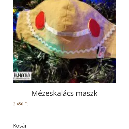
Mézeskalács maszk
2 450
Ft
Kosár