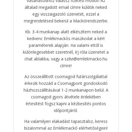
vásárlásodhoz válassz fizetési módot! Az
általad megadott email címre küldök neked
egy visszaigazoló üzenetet, ezzel a
megrendelésed bekerül a Mackórendszerbe.
Kb. 3-4 munkanap alatt elkészítem neked a
kedvenc Emlékmackós maszkodat a kért
paraméterek alapján. Ha valami ettől is
különlegesebbet szeretnél, írj róla üzenetet a
chat ablakba, vagy a szilvi@emlekmacko.hu
címre!
Az összeállított csomagod futárszolgálattal
érkezik hozzád a Csomagpont gondoskodó
házhozszállításával 1-2 munkanapon belül. A
csomagod gyors átvétele érdekében
értesítést fogsz kapni a kézbesítés pontos
időpontjáról.
Ha valamilyen elakadást tapasztalsz, keress
bizalommal az Emlékmackó elérhetőségein!