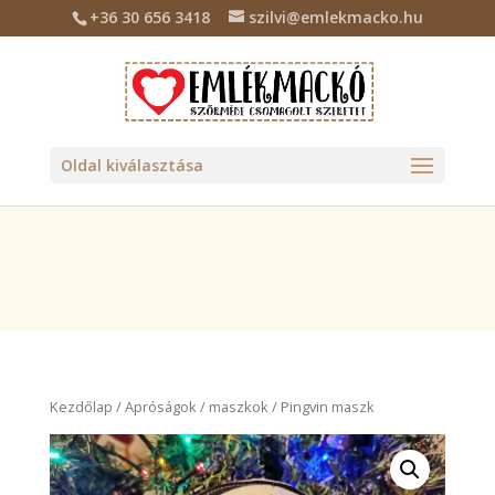
+36 30 656 3418
szilvi@emlekmacko.hu
Deprecated
: Required parameter $location follows optional
parameter $tax_class in
/home/emlekmac/public_html/wp-
content/plugins/billingo/includes/class-billingo.php
on line
885
Oldal kiválasztása
Kezdőlap
/
Apróságok
/
maszkok
/ Pingvin maszk