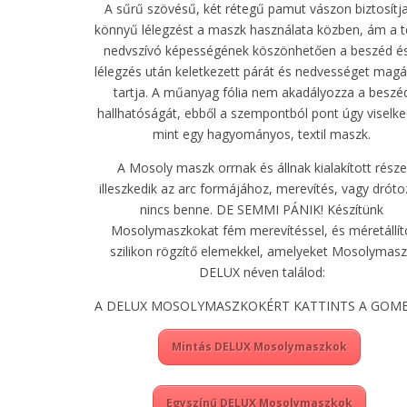
A sűrű szövésű, két rétegű pamut vászon biztosítj
könnyű lélegzést a maszk használata közben, ám a te
nedvszívó képességének köszönhetően a beszéd é
lélegzés után keletkezett párát és nedvességet mag
tartja. A műanyag fólia nem akadályozza a beszé
hallhatóságát, ebből a szempontból pont úgy viselke
mint egy hagyományos, textil maszk.
A Mosoly maszk orrnak és állnak kialakított része
illeszkedik az arc formájához, merevítés, vagy dróto
nincs benne. DE SEMMI PÁNIK! Készítünk
Mosolymaszkokat fém merevítéssel, és méretállít
szilikon rögzítő elemekkel, amelyeket Mosolymas
DELUX néven találod:
A DELUX MOSOLYMASZKOKÉRT KATTINTS A GOMB
Mintás DELUX Mosolymaszkok
Egyszínű DELUX Mosolymaszkok