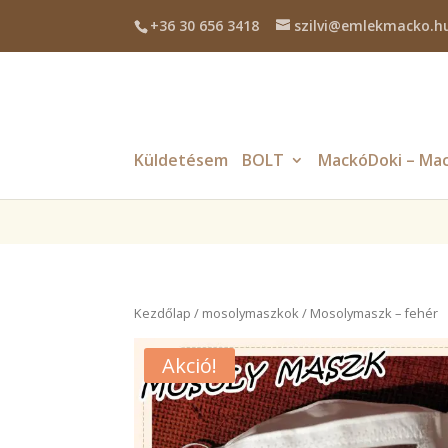
+36 30 656 3418
szilvi@emlekmacko.h
Deprecated
: Required parameter $location follows optional parame
Küldetésem
BOLT
MackóDoki – Mac
Kezdőlap
/
mosolymaszkok
/ Mosolymaszk – fehér
Akció!