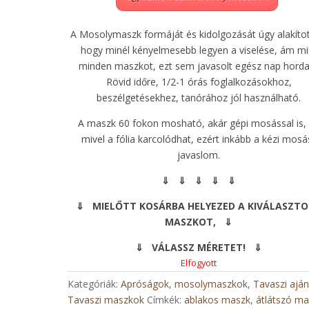
A Mosolymaszk formáját és kidolgozását úgy alakítot
hogy minél kényelmesebb legyen a viselése, ám mi
minden maszkot, ezt sem javasolt egész nap horda
Rövid időre, 1/2-1 órás foglalkozásokhoz,
beszélgetésekhez, tanórához jól használható.
A maszk 60 fokon mosható, akár gépi mosással is,
mivel a fólia karcolódhat, ezért inkább a kézi mosá
javaslom.
⇓ ⇓ ⇓ ⇓ ⇓
⇓ MIELŐTT KOSÁRBA HELYEZED A KIVÁLASZT
MASZKOT, ⇓
⇓ VÁLASSZ MÉRETET! ⇓
Elfogyott
Kategóriák:
Apróságok
,
mosolymaszkok
,
Tavaszi aján
Tavaszi maszkok
Címkék:
ablakos maszk
,
átlátszó m