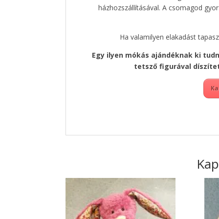
házhozszállításával. A csomagod gyors
Ha valamilyen elakadást tapas
Egy ilyen mókás ajándéknak ki tudn
tetsző figurával díszít
Ka
Kap