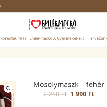
u
ter $tax_class in
/home/emlekmac/public_html/wp-content/plugin
kórestaurálás
Emlékmackó A Gyermekekért
Tervezün
Mosolymaszk – fehér
2 250
Ft
1 990
Ft