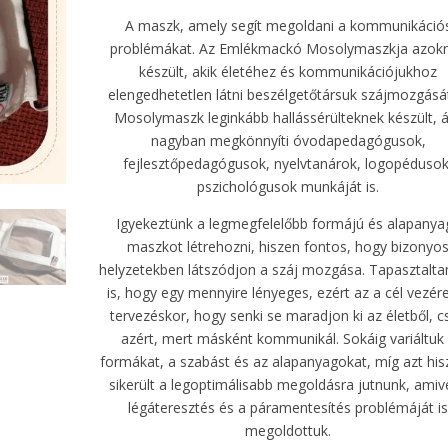
A maszk, amely segít megoldani a kommunikáció
problémákat. Az Emlékmackó Mosolymaszkja azok
készült, akik életéhez és kommunikációjukhoz
elengedhetetlen látni beszélgetőtársuk szájmozgásá
Mosolymaszk leginkább hallássérülteknek készült,
nagyban megkönnyíti óvodapedagógusok,
fejlesztőpedagógusok, nyelvtanárok, logopédusok
pszichológusok munkáját is.
Igyekeztünk a legmegfelelőbb formájú és alapanya
maszkot létrehozni, hiszen fontos, hogy bizonyo
helyzetekben látszódjon a száj mozgása. Tapasztalt
is, hogy egy mennyire lényeges, ezért az a cél vezére
tervezéskor, hogy senki se maradjon ki az életből, c
azért, mert másként kommunikál. Sokáig variáltuk
formákat, a szabást és az alapanyagokat, míg azt hi
sikerült a legoptimálisabb megoldásra jutnunk, amive
légáteresztés és a páramentesítés problémáját i
megoldottuk.