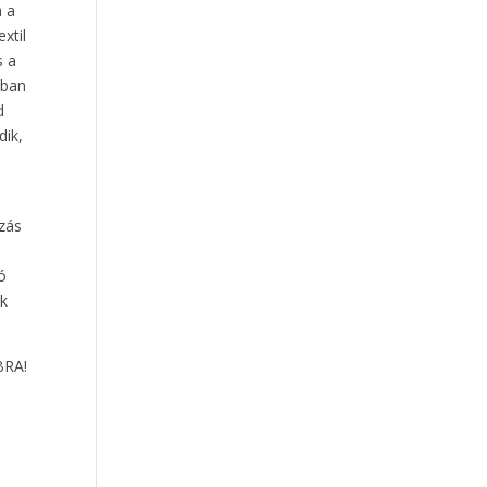
a a
xtil
s a
ában
d
dik,
zás
ó
zk
RA!