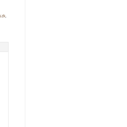
szk
,