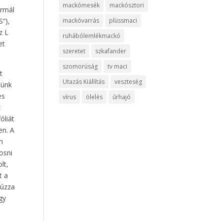
mackómesék
mackósztori
ormál
mackóvarrás
plüssmaci
S”),
z L
ruhábólemlékmackó
et
szeretet
szkafander
szomorúság
tv maci
t
Utazás Kiállítás
veszteség
tünk
es
vírus
ölelés
űrhajó
z
óliát
en. A
n
osni
lt,
t a
húzza
gy