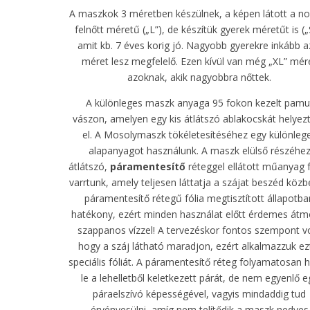
A maszkok 3 méretben készülnek, a képen látott a n
felnőtt méretű („L”), de készítük gyerek méretűt is („
amit kb. 7 éves korig jó. Nagyobb gyerekre inkább a
méret lesz megfelelő. Ezen kívül van még „XL” mér
azoknak, akik nagyobbra nőttek.
A különleges maszk anyaga 95 fokon kezelt pamu
vászon, amelyen egy kis átlátszó ablakocskát helyez
el. A Mosolymaszk tökéletesítéséhez egy különleg
alapanyagot használunk. A maszk elülső részéhe
átlátszó,
páramentesítő
réteggel ellátott műanyag f
varrtunk, amely teljesen láttatja a szájat beszéd közb
páramentesítő rétegű fólia megtisztított állapotba
hatékony, ezért minden használat előtt érdemes átm
szappanos vízzel! A tervezéskor fontos szempont vo
hogy a száj látható maradjon, ezért alkalmazzuk ez
speciális fóliát. A páramentesítő réteg folyamatosan 
le a lehelletből keletkezett párát, de nem egyenlő e
páraelszívó képességével, vagyis mindaddig tud
érvényesülni, amíg nem telítődik a maszk nedves