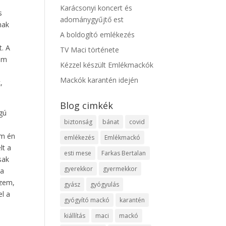
Karácsonyi koncert és
s
adománygyűjtő est
nak
A boldogító emlékezés
t. A
TV Maci története
 ám
Kézzel készült Emlékmackók
Mackók karantén idején
,
Blog cimkék
gú
biztonság
bánat
covid
s
am én
emlékezés
Emlékmackó
lt a
esti mese
Farkas Bertalan
sak
gyerekkor
gyermekkor
 a
szem,
gyász
gyógyulás
l a
gyógyító mackó
karantén
s
kiállítás
maci
mackó