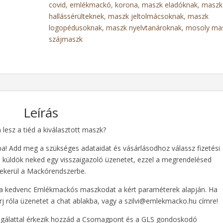
covid
,
emlékmackó
,
korona
,
maszk eladóknak
,
maszk
hallássérülteknek
,
maszk jeltolmácsoknak
,
maszk
logopédusoknak
,
maszk nyelvtanároknak
,
mosoly ma
szájmaszk
Leírás
lesz a tiéd a kiválasztott maszk?
ba! Add meg a szükséges adataidat és vásárlásodhoz válassz fizetési
 küldök neked egy visszaigazoló üzenetet, ezzel a megrendelésed
ekerül a Mackórendszerbe.
 a kedvenc Emlékmackós maszkodat a kért paraméterek alapján. Ha
 írj róla üzenetet a chat ablakba, vagy a szilvi@emlekmacko.hu címre!
olgálattal érkezik hozzád a Csomagpont és a GLS gondoskodó