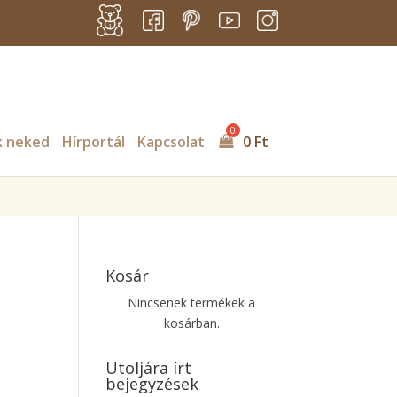
s/billingo/includes/class-billingo.php
on line
885
k neked
Hírportál
Kapcsolat
0
Ft
Kosár
Nincsenek termékek a
kosárban.
Utoljára írt
bejegyzések