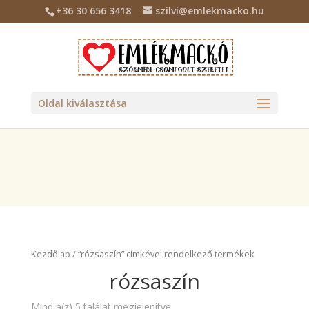
+36 30 656 3418
szilvi@emlekmacko.hu
Deprecated
: Required parameter $location follows optional
parameter $tax_class in
/home/emlekmac/public_html/wp-
content/plugins/billingo/includes/class-billingo.php
on line
885
Oldal kiválasztása
Kezdőlap
/ “rózsaszín” címkével rendelkező termékek
rózsaszín
Mind a(z) 5 találat megjelenítve