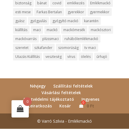
biztonság
bánat
covid
emlékezés
Emlékmackó
esti mese
Farkas Bertalan
gyerekkor
gyermekkor
gyász
gyógyulás
gyógyító mackó
karantén
kiállítás
maci
mackó
mackómesék
mackósztori
mackóvarrás
plüssmaci
ruhábólemlékmackó
szeretet
szkafander
szomorúság
tv maci
Utazás Kiállítás
veszteség
vírus
ölelés
űrhajó
Névjegy
Szállítási feltételek
Vásárlási feltételek
Adatvédelmi tájékoztató
Ingyenes
0
Leiratkozás
Kosár
0
Ft
© Varró Szilvia - Emlékmackó