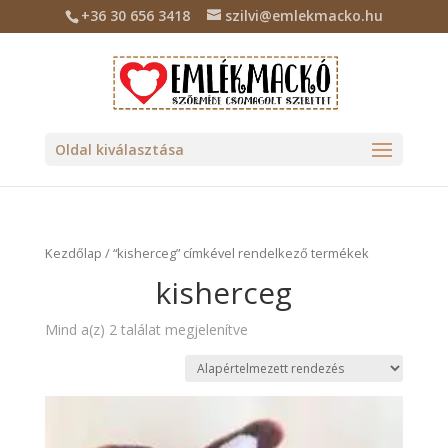
+36 30 656 3418
szilvi@emlekmacko.hu
Oldal kiválasztása
Kezdőlap
/ “kisherceg” címkével rendelkező termékek
kisherceg
Mind a(z) 2 találat megjelenítve