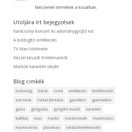
Nincsenek termékek a kosárban.
Utoljára írt bejegyzések
Karácsonyi koncert és adománygyűjtő est
A boldogító emlékezés
TV Maci története
Kézzel készült Emlékmackók
Mackók karantén idején
Blog cimkék
biztonság
bánat
covid
emlékezés
Emlékmackó
esti mese
Farkas Bertalan
gyerekkor
gyermekkor
gyász
gyógyulás
gyógyító mackó
karantén
kiállítás
maci
mackó
mackómesék
mackósztori
mackóvarrás
plüssmaci
ruhábólemlékmackó