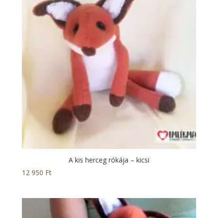
A kis herceg rókája – kicsi
12 950
Ft