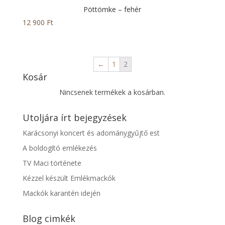
Pöttömke – fehér
12 900
Ft
←
1
2
Kosár
Nincsenek termékek a kosárban.
Utoljára írt bejegyzések
Karácsonyi koncert és adománygyűjtő est
A boldogító emlékezés
TV Maci története
Kézzel készült Emlékmackók
Mackók karantén idején
Blog cimkék