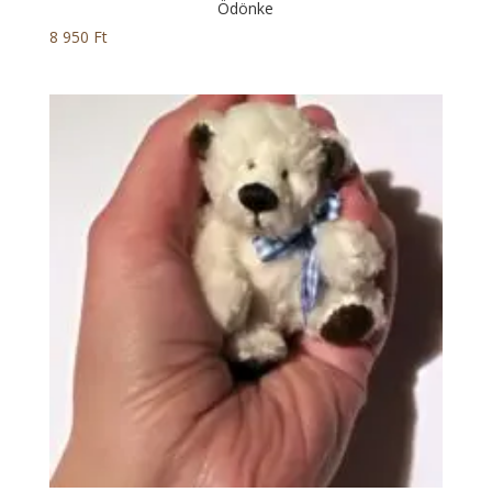
Ödönke
8 950
Ft