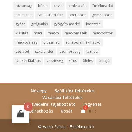
biztonság
bánat
covid
emlékezés
Emlékmackó
esti mese
Farkas Bertalan
gyerekkor
gyermekkor
gyász
gyógyulás
gyógyító mackó
karantén
kiállítás
maci
mackó
mackómesék
mackósztori
mackóvarrás
plüssmaci
ruhábólemlékmackó
szeretet
szkafander
szomorúság
tv maci
Utazás Kiállítás
veszteség
vírus
ölelés
űrhajó
Névjegy
Szállítási feltételek
Vásárlási feltételek
Adatvédelmi tájékoztató
Ingyenes
0
Leiratkozás
Kosár
0
Ft
© Varró Szilvia - Emlékmackó