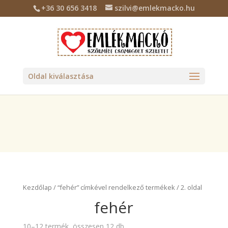
+36 30 656 3418
szilvi@emlekmacko.hu
Deprecated
: Required parameter $location follows optional
parameter $tax_class in
/home/emlekmac/public_html/wp-
content/plugins/billingo/includes/class-billingo.php
on line
885
Oldal kiválasztása
Kezdőlap
/
“fehér” címkével rendelkező termékek
/ 2. oldal
fehér
10–12 termék, összesen 12 db