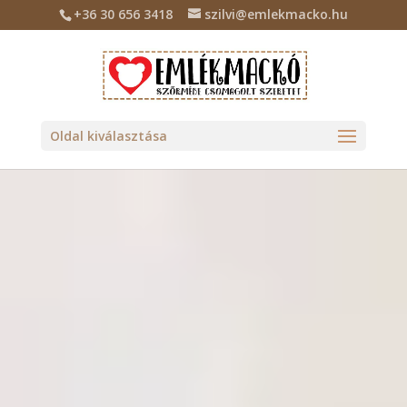
+36 30 656 3418
szilvi@emlekmacko.hu
Oldal kiválasztása